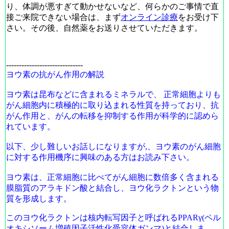
り、体調が悪すぎて動かせないなど、何らかのご事情で直
接ご来院できない場合は、まず
オンライン診療
をお受け下
さい。その後、自然薬をお送りさせていただきます。
------------------------------
ヨウ素の抗がん作用の解説
ヨウ素は昆布などに含まれるミネラルで、 正常細胞よりも
がん細胞内に積極的に取り込まれる性質を持っており、抗
がん作用と、がんの転移を抑制する作用が科学的に認めら
れています。
以下、少し難しいお話しになりますが,、ヨウ素のがん細胞
に対する作用機序に興味のある方はお読み下さい。
ヨウ素は、正常細胞に比べてがん細胞に数倍多く含まれる
膜脂質のアラキドン酸と結合し、ヨウ化ラクトンという物
質を形成します。
このヨウ化ラクトンは核内転写因子と呼ばれる
PPARγ(
ペル
オキシソーム増殖因子活性化受容体ガンマ
)
と結合しま