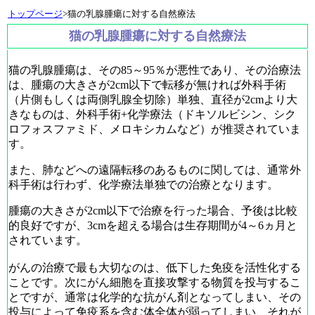
トップページ
>猫の乳腺腫瘍に対する自然療法
猫の乳腺腫瘍に対する自然療法
猫の乳腺腫瘍は、その85～95％が悪性であり、その治療法
は、腫瘍の大きさが2cm以下で転移が無ければ外科手術
（片側もしくは両側乳腺全切除）単独、直径が2cmより大
きなものは、外科手術+化学療法（ドキソルビシン、シク
ロフォスファミド、メロキシカムなど）が推奨されていま
す。
また、肺などへの遠隔転移のあるものに関しては、通常外
科手術は行わず、化学療法単独での治療となります。
腫瘍の大きさが2cm以下で治療を行った場合、予後は比較
的良好ですが、3cmを超える場合は生存期間が4～6ヵ月と
されています。
がんの治療で最も大切なのは、低下した免疫を活性化する
ことです。次にがん細胞を直接攻撃する物質を投与するこ
とですが、通常は化学的な抗がん剤となってしまい、その
投与によって免疫系を含む体全体が弱ってしまい、それが