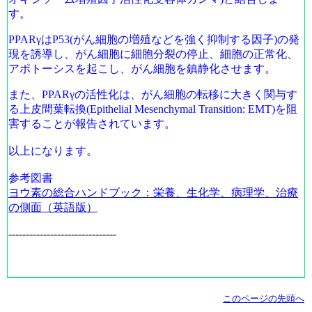
す。
PPARγ
は
P53(
がん細胞の増殖などを強く抑制する因子
)
の発
現を誘導し、がん細胞に細胞分裂の停止、細胞の正常化、
アポトーシスを起こし、がん細胞を鎮静化させます。
また、
PPARγ
の活性化は、がん細胞の転移に大きく関与す
る上皮間葉転換
(Epithelial Mesenchymal Transition: EMT)
を阻
害することが報告されています。
以上になります。
参考図書
ヨウ素の総合ハンドブック：栄養、生化学、病理学、治療
の側面（英語版）
-------------------------------
このページの先頭へ